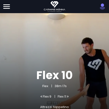
Flex 10
Flex
38m 17s
Flex 9
Flex 11
Attrezzi: tappetino