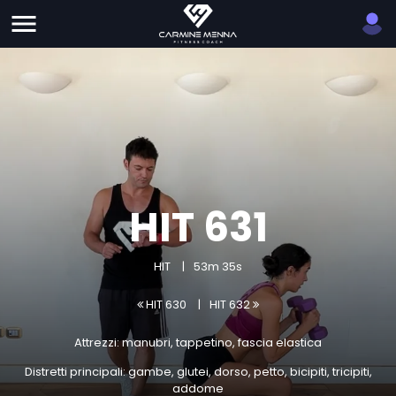
HIT 631
HIT
53m 35s
HIT 630
HIT 632
Attrezzi: manubri, tappetino, fascia elastica
Distretti principali: gambe, glutei, dorso, petto, bicipiti, tricipiti,
addome