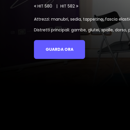
HIT 580
HIT 582
Attrezzi: manubri, sedia, tappetino, fascia elast
Distretti principali: gambe, glutei, spalle, dorso,
GUARDA ORA