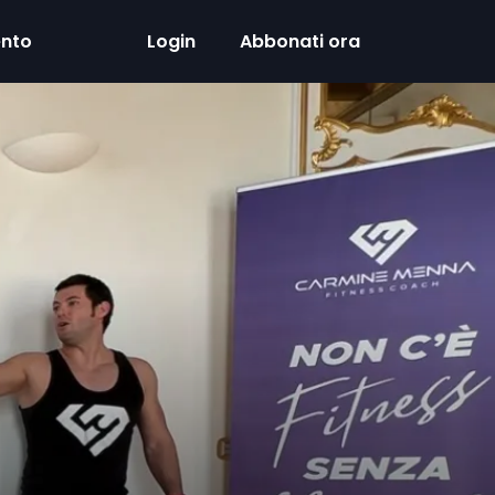
ento
Login
Abbonati ora