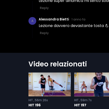
Video relazionati
s
HIT
56m 26s
HIT
59m 7s
HIT 196
HIT 197