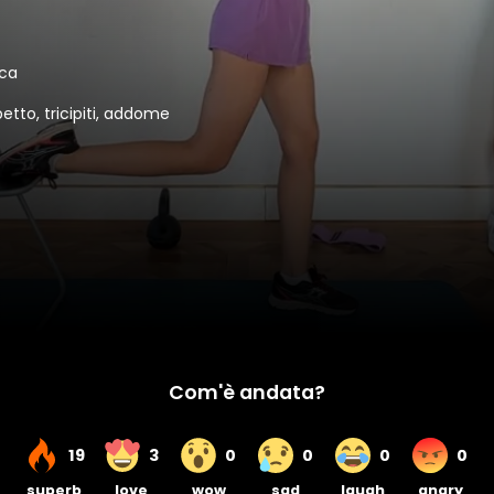
ica
 petto, tricipiti, addome