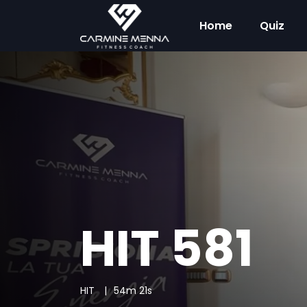
Home
Quiz
HIT 581
HIT
54m 21s