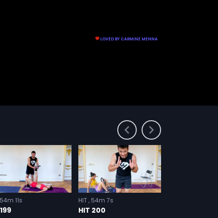
54m 11s
HIT
54m 7s
HIT
54m 32s
 199
HIT 200
HIT 201