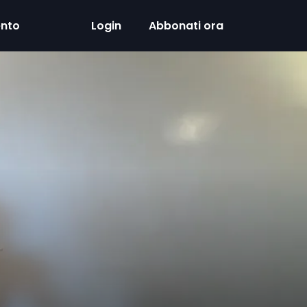
ento
Login
Abbonati ora