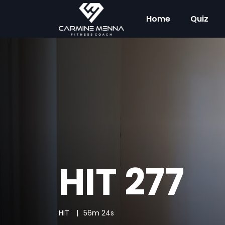
Home
Quiz
HIT 277
HIT
56m 24s