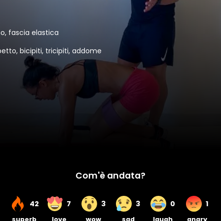
o, fascia elastica
etto, bicipiti, tricipiti, addome