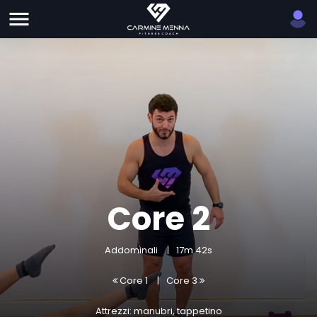
Core 2
Addominali
17m 42s
Core 1
Core 3
Attrezzi: manubri, tappetino