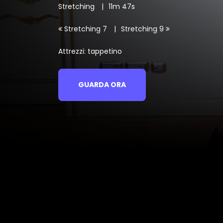
Stretching
11m 47s
Stretching 7
Stretching 9
Attrezzi: tappetino
GUARDA ORA