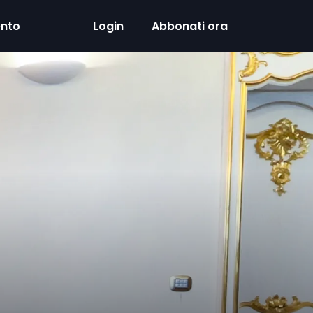
ento
Login
Abbonati ora