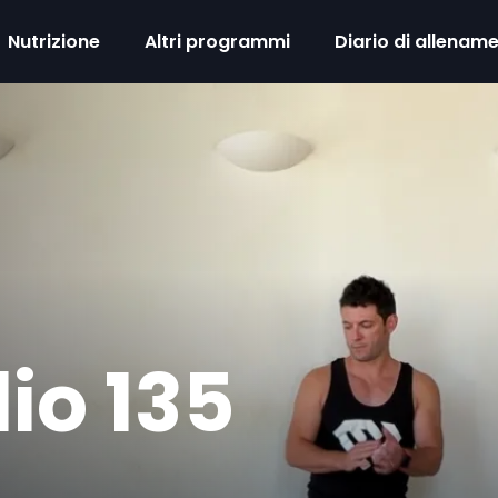
Nutrizione
Altri programmi
Diario di allenam
io 135