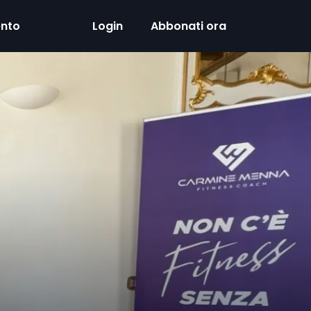
ento
Login
Abbonati ora