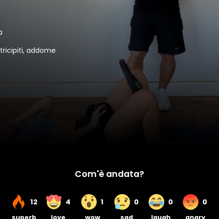
a
, tricipiti, addome