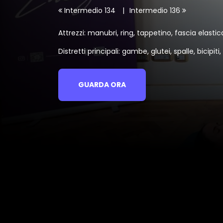
Intermedio 134
Intermedio 136
Attrezzi: manubri, ring, tappetino, fascia elastic
Distretti principali: gambe, glutei, spalle, bicipiti
GUARDA ORA