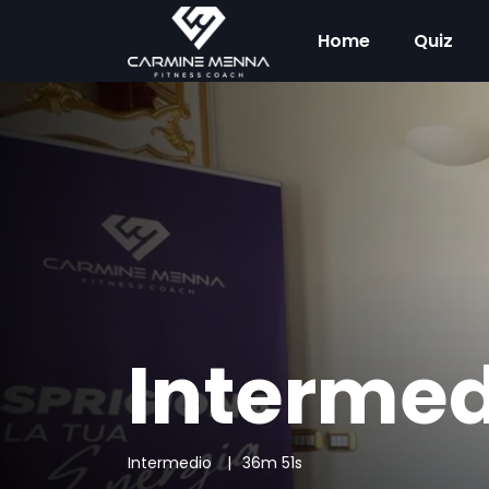
Home
Quiz
Intermed
Intermedio
36m 51s