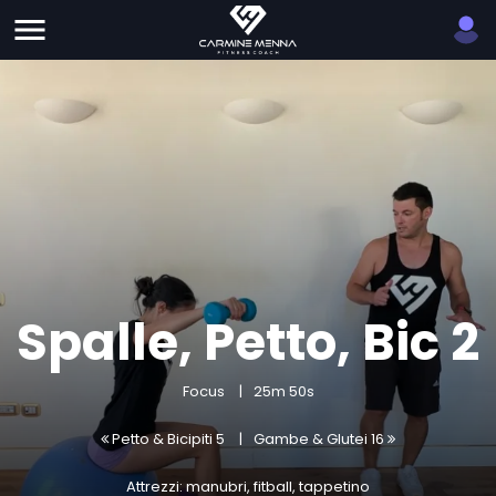
Spalle, Petto, Bic 2
Focus
25m 50s
Petto & Bicipiti 5
Gambe & Glutei 16
Attrezzi: manubri, fitball, tappetino