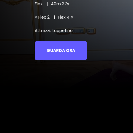
Flex
40m 37s
Flex 2
Flex 4
Attrezzi: tappetino
GUARDA ORA