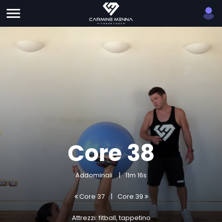
Core 38
Addominali
11m 16s
Core 37
Core 39
Attrezzi: fitball, tappetino