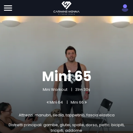
Mini 65
Mini Workout
31m 30s
Mini 64
Mini 66
Attrezzi: manubri, sedia, tappetino, fascia elastica
Distretti principali: gambe, glutei, spalle, dorso, petto, bicipiti,
tricipiti, addome