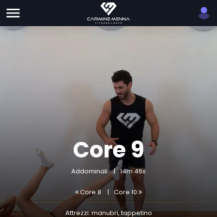
Core 9
Addominali
14m 46s
Core 8
Core 10
Attrezzi: manubri, tappetino