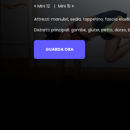
Mini 12
Mini 15
Attrezzi: manubri, sedia, tappetino, fascia elast
Distretti principali: gambe, glutei, petto, dorso, b
GUARDA ORA