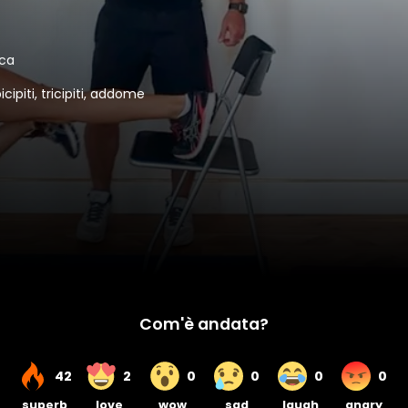
ica
icipiti, tricipiti, addome