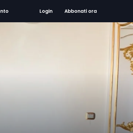
ento
Login
Abbonati ora