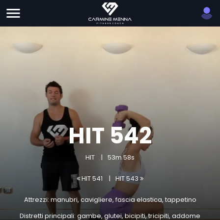
HIT 542
HIT
53m 58s
HIT 541
HIT 543
Attrezzi: manubri, cavigliere, fascia elastica, tappetino
Distretti principali: gambe, glutei, bicipiti, tricipiti, addome