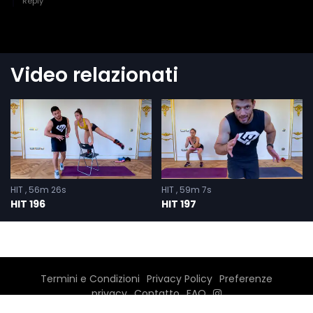
Video relazionati
HIT
56m 26s
HIT
59m 7s
HIT 196
HIT 197
Termini e Condizioni
Privacy Policy
Preferenze
privacy
Contatto
FAQ
©2026 Carmine Menna