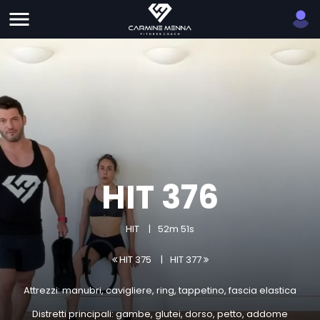
HIT 376
HIT
52m 51s
HIT 375
HIT 377
Attrezzi: manubri, cavigliere, ring, tappetino, fascia elastica
Distretti principali: gambe, glutei, dorso, petto, addome