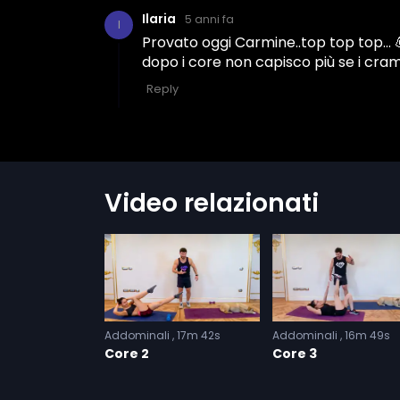
Video relazionati
i
17m 3s
Addominali
17m 42s
Addominali
16m 49s
Core 2
Core 3