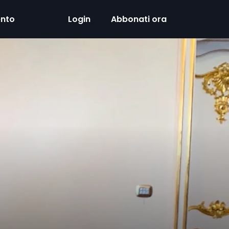
ento
Login
Abbonati ora