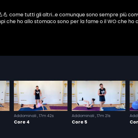
Addominali
17m 42s
Addominali
17m 21s
Add
Core 4
Core 5
Cor