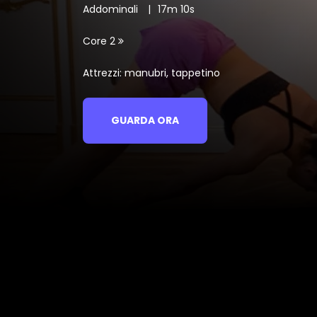
Addominali
17m 10s
Core 2
Attrezzi: manubri, tappetino
GUARDA ORA