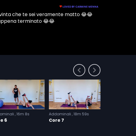
ominali
16m 8s
Addominali
18m 59s
Addominali
16
e 6
Core 7
Core 8