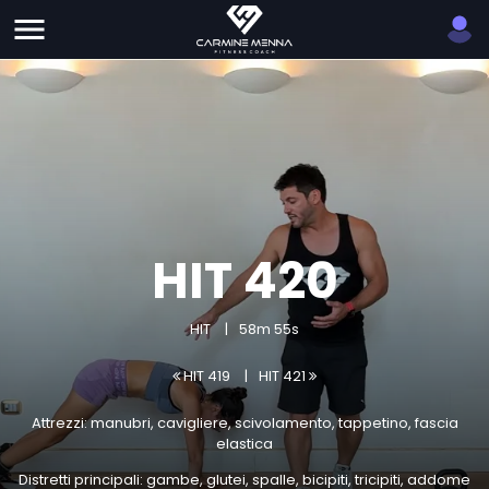
HIT 420
HIT
58m 55s
HIT 419
HIT 421
Attrezzi: manubri, cavigliere, scivolamento, tappetino, fascia
elastica
Distretti principali: gambe, glutei, spalle, bicipiti, tricipiti, addome