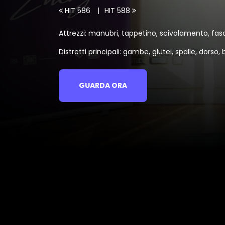
HIT 586
HIT 588
Attrezzi: manubri, tappetino, scivolamento, fasc
Distretti principali: gambe, glutei, spalle, dorso, b
GUARDA ORA