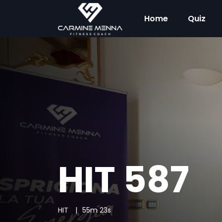
Home
Quiz
HIT 587
HIT
55m 23s